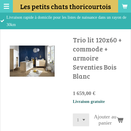
Les petits chats thoricourtois
Passer
au
pide à domicile pour les listes de naissance dans un rayon de
contenu
principal
Trio lit 120x60 +
commode +
armoire
Seventies Bois
Blanc
1 659,00 €
Livraison gratuite
Ajouter au
panier