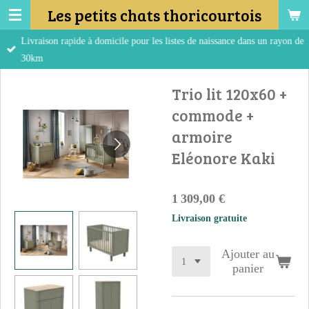
Les petits chats thoricourtois
Passer
au
Livraison rapide à domicile pour les listes de naissance dans un rayon de
contenu
30km
principal
Trio lit 120x60 +
commode +
armoire
Eléonore Kaki
1 309,00 €
Livraison gratuite
Ajouter au
panier