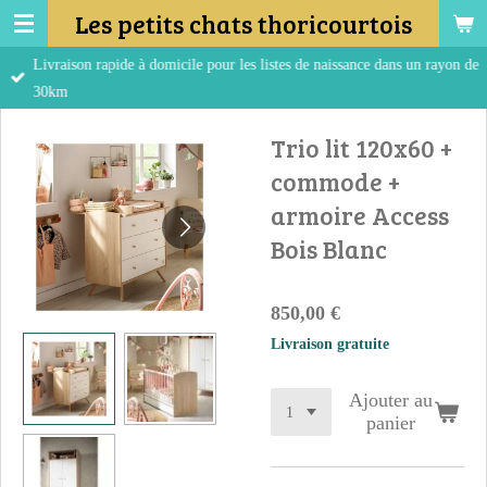
Les petits chats thoricourtois
Passer
au
Livraison rapide à domicile pour les listes de naissance dans un rayon de
contenu
30km
principal
Trio lit 120x60 +
commode +
armoire Access
Bois Blanc
850,00 €
Livraison gratuite
Ajouter au
panier