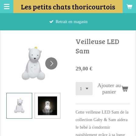
Les petits chats thoricourtois
Passer
au
contenu
Retrait en magasin
principal
Veilleuse LED
Sam
29,00 €
Ajouter au
panier
Cette veilleuse LED Sam de la
collection Gaby & Sam aidera
le bébé à s'endormir
paisiblement grâce à sa lueur