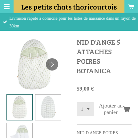
Les petits chats thoricourtois
Passer
au
Livraison rapide à domicile pour les listes de naissance dans un rayon de
contenu
30km
principal
NID D'ANGE 5
ATTACHES
POIRES
BOTANICA
59,00 €
Ajouter au
panier
NID D'ANGE POIRES