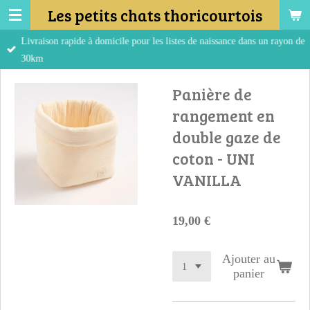
Les petits chats thoricourtois
Passer
au
Livraison rapide à domicile pour les listes de naissance dans un rayon de
contenu
30km
principal
Panière de
rangement en
double gaze de
coton - UNI
VANILLA
19,00 €
Ajouter au
panier