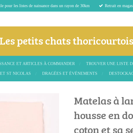
le pour les listes de naissance dans un rayon de 30km
Retrait en magas
Les petits chats thoricourtoi
ISSANCE ET ARTICLES À COMMANDER
TROUVER UNE LISTE D
ET ST NICOLAS
DRAGÉES ET ÉVÉNEMENTS
DESTOCKA
Matelas à la
housse en do
coton et sa s