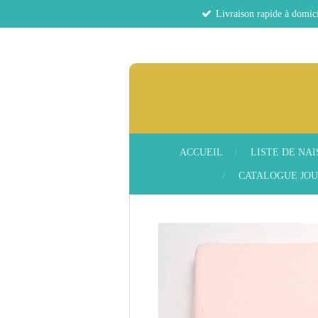
Livraison rapide à domici
Passer
au
contenu
principal
ACCUEIL
LISTE DE NA
CATALOGUE JOU