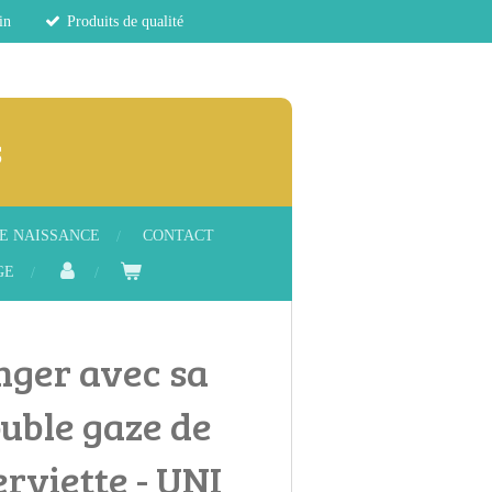
in
Produits de qualité
s
E NAISSANCE
CONTACT
GE
nger avec sa
uble gaze de
erviette - UNI