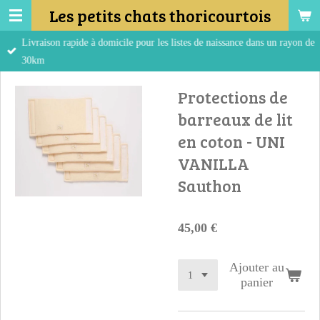
Les petits chats thoricourtois
Passer
au
Livraison rapide à domicile pour les listes de naissance dans un rayon de
contenu
30km
principal
Protections de
barreaux de lit
en coton - UNI
VANILLA
Sauthon
45,00 €
Ajouter au
panier