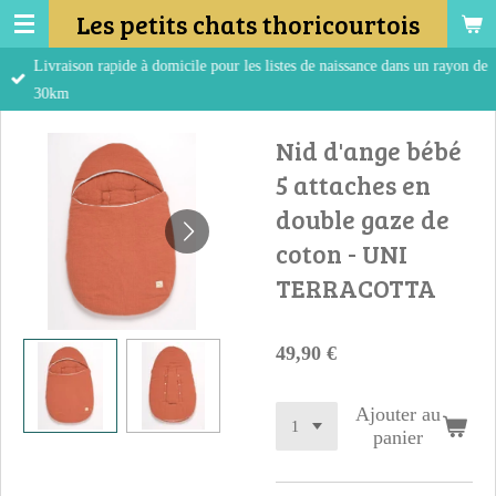
Les petits chats thoricourtois
Passer
au
Livraison rapide à domicile pour les listes de naissance dans un rayon de
contenu
30km
principal
Nid d'ange bébé
5 attaches en
double gaze de
coton - UNI
TERRACOTTA
49,90 €
Ajouter au
panier