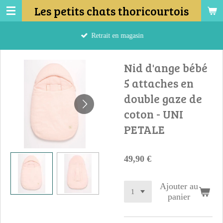
Les petits chats thoricourtois
Passer
au
contenu
Retrait en magasin
principal
Nid d'ange bébé
5 attaches en
double gaze de
coton - UNI
PETALE
49,90 €
Ajouter au
panier