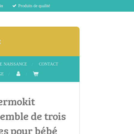
in
Produits de qualité
s
E NAISSANCE
CONTACT
GE
ermokit
emble de trois
s pour bébé