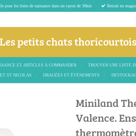
le pour les listes de naissance dans un rayon de 30km
Retrait en magas
Les petits chats thoricourtoi
ISSANCE ET ARTICLES À COMMANDER
TROUVER UNE LISTE D
ET ST NICOLAS
DRAGÉES ET ÉVÉNEMENTS
DESTOCKA
Miniland Th
Valence. Ens
thermomètre