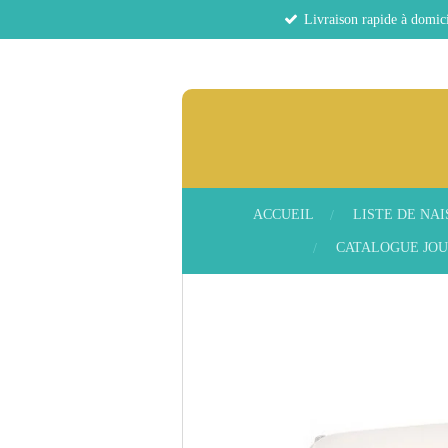
Livraison rapide à domici
Passer
au
contenu
principal
ACCUEIL
LISTE DE NA
CATALOGUE JOU