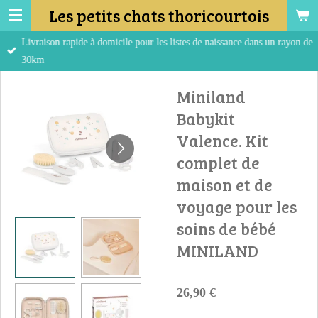
Les petits chats thoricourtois
Passer
au
Livraison rapide à domicile pour les listes de naissance dans un rayon de
contenu
30km
principal
Miniland
Babykit
Valence. Kit
complet de
maison et de
voyage pour les
soins de bébé
MINILAND
26,90 €