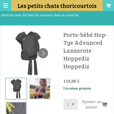
Les petits chats thoricourtois
Passer
au
tes de naissance dans un rayon de
contenu
Retrait en m
principal
Porte-bébé Hop-
Tye Advanced
Lanzarote
Hoppediz
Hoppediz
119,00 €
Livraison gratuite
Ajouter au
panier