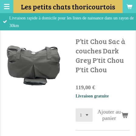
Les petits chats thoricourtois
Passer
au
Livraison rapide à domicile pour les listes de naissance dans un rayon de
contenu
30km
principal
P’tit Chou Sac à
couches Dark
Grey P'tit Chou
P'tit Chou
119,00 €
Livraison gratuite
Ajouter au
panier