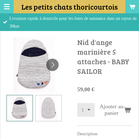
Les petits chats thoricourtois
Passer
au
Livraison rapide à domicile pour les listes de naissance dans un rayon de
contenu
30km
principal
Nid d'ange
marinière 5
attaches - BABY
SAILOR
59,00 €
Ajouter au
panier
Description