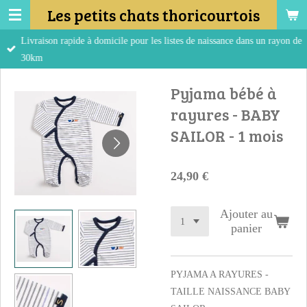
Les petits chats thoricourtois
Passer
au
Livraison rapide à domicile pour les listes de naissance dans un rayon de
contenu
30km
principal
Pyjama bébé à
rayures - BABY
SAILOR - 1 mois
24,90 €
Ajouter au
panier
PYJAMA A RAYURES -
TAILLE NAISSANCE BABY