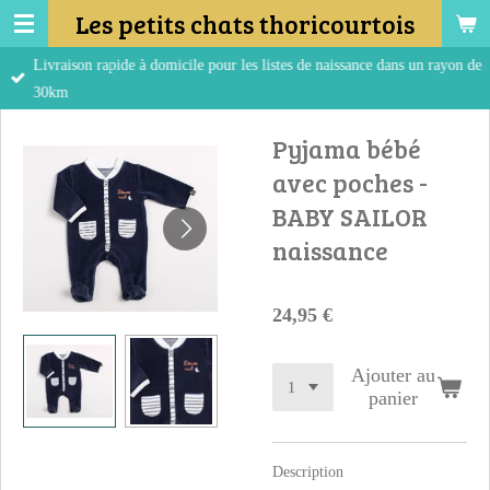
Les petits chats thoricourtois
Passer
au
Livraison rapide à domicile pour les listes de naissance dans un rayon de
contenu
30km
principal
Pyjama bébé
avec poches -
BABY SAILOR
naissance
24,95 €
Ajouter au
panier
Description