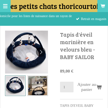
Les petits chats thoricourtois
Passer
au
omicile pour les listes de naissance dans un rayon de
contenu
Retrait en magasin
principal
Tapis d'éveil
marinière en
velours bleu -
BABY SAILOR
89,00 €
Ajouter au
panier
TAPIS D'EVEIL BABY