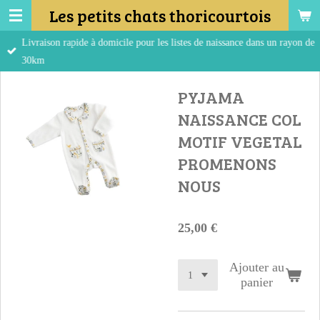
Les petits chats thoricourtois
Passer
au
Livraison rapide à domicile pour les listes de naissance dans un rayon de
contenu
30km
principal
PYJAMA
NAISSANCE COL
MOTIF VEGETAL
PROMENONS
NOUS
25,00 €
Ajouter au
panier