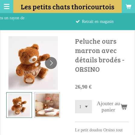
Les petits chats thoricourtois
Passer
au
ayon de
contenu
Retrait en magasin
principal
Peluche ours
marron avec
détails brodés -
ORSINO
26,90 €
Ajouter au
panier
Le petit doudou Orsino tout