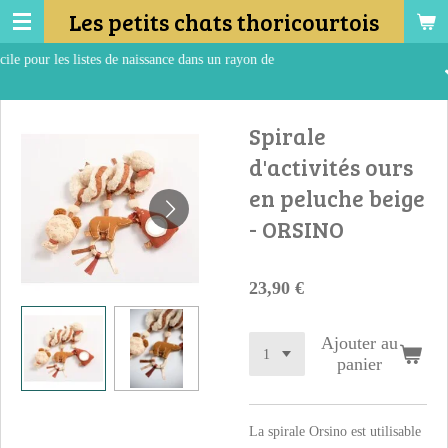
Les petits chats thoricourtois
Passer
au
e naissance dans un rayon de
contenu
Retrait en magasi
principal
Spirale
d'activités ours
en peluche beige
- ORSINO
23,90 €
Ajouter au
panier
La spirale Orsino est utilisable